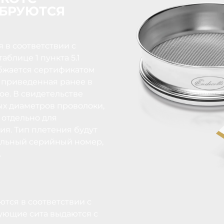
БРУЮТСЯ
 в соответствии с
блице 1 пункта 5.1
набжается сертификатом
 приведенная ранее в
ое. В свидетельстве
ых диаметров проволоки,
 отдельно для
я. Тип плетения будут
уальный серийный номер,
.
тся в соответствии с
ующие сита выдаются с