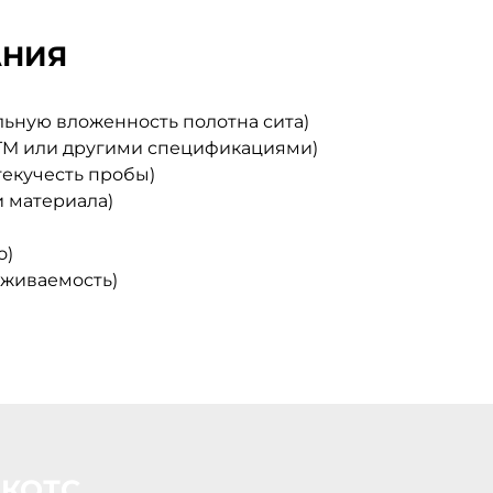
АНИЯ
ьную вложенность полотна сита)
 ASTM или другими спецификациями)
текучесть пробы)
 материала)
о)
еживаемость)
ЕКОТС