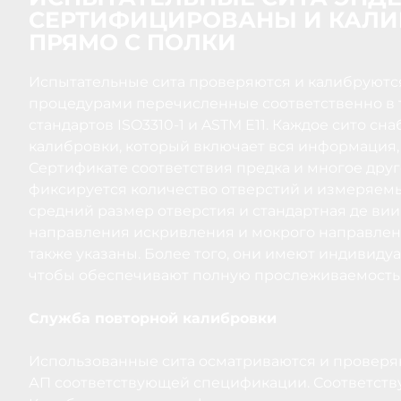
СЕРТИФИЦИРОВАНЫ И КАЛИ
ПРЯМО С ПОЛКИ
Испытательные сита проверяются и калибруются
процедурами перечисленные соответственно в та
стандартов ISO3310-1 и ASTM E11. Каждое сито с
калибровки, который включает вся информация,
Сертификате соответствия предка и многое друг
фиксируется количество отверстий и измеряем
средний размер отверстия и стандартная де вии
направления искривления и мокрого направлени
также указаны. Более того, они имеют индивид
чтобы обеспечивают полную прослеживаемость
Служба повторной калибровки
Использованные сита осматриваются и проверяю
АП соответствующей спецификации. Соответств