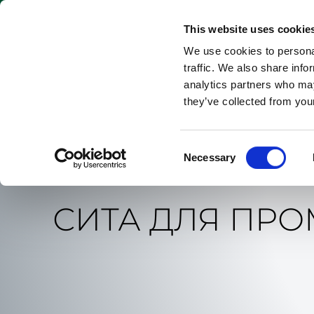
КАТАЛОГ
КО
Ключевы
This website uses cookie
слова
We use cookies to personal
traffic. We also share info
analytics partners who may
they’ve collected from your
Consent
Necessary
Selection
СИТА ДЛЯ ПР