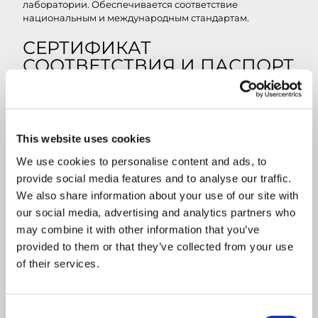
лаборатории. Обеспечивается соответствие
национальным и международным стандартам.
СЕРТИФИКАТ
СООТВЕТСТВИЯ И ПАСПОРТ
КАЧЕСТВА
Cита сертифицированы в соответствии с требованиями
ISO 3310-1 & 2. Все контрольные сита Endecotts имеют
This website uses cookies
сертификат соответствия с уникальным,
отслеживаемым серийным номером. Заказчики могут
We use cookies to personalise content and ads, to
указать более высокие уровни сертификации,
provide social media features and to analyse our traffic.
обеспечивающие различные уровни данных
измерений, как подробно описано в пункте 5.3.2
We also share information about your use of our site with
ISO3310-1 и 2.
our social media, advertising and analytics partners who
may combine it with other information that you’ve
АКТ ТЕХНИЧЕСКОГО
provided to them or that they’ve collected from your use
ОСМОТРА
of their services.
Сертификат инспекции - указывает количество
измеренных отверстий и средний размер отверстий в
Consent
обоих направлениях полотна. Сертификат калибровки