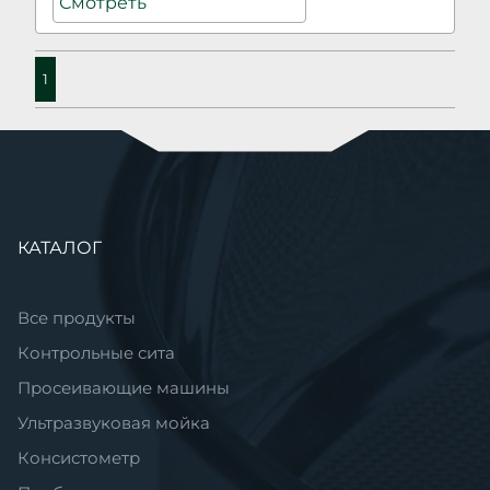
Смотреть
1
Пропустить
КАТАЛОГ
навигацию
Все продукты
Контрольные сита
Просеивающие машины
Ультразвуковая мойка
Консистометр