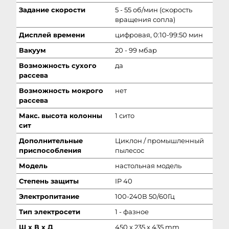
Задание скорости
5 - 55 об/мин (скорость
вращения сопла)
Дисплей времени
цифровая, 0:10-99:50 мин
Вакуум
20 - 99 мбар
Возможность сухого
да
рассева
Возможность мокрого
нет
рассева
Макс. высота колонны
1 сито
сит
Дополнительные
Циклон / промышленный
приспособления
пылесос
Модель
настольная модель
Степень защиты
IP 40
Электропитание
100-240В 50/60Гц
Тип электросети
1 - фазное
Ш х В х Д
450 x 235 x 435 mm