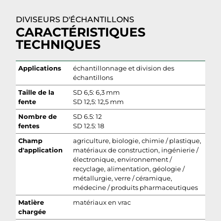
DIVISEURS D'ÉCHANTILLONS
CARACTÉRISTIQUES
TECHNIQUES
Applications
échantillonnage et division des
échantillons
Taille de la
SD 6,5: 6,3 mm
fente
SD 12,5: 12,5 mm
Nombre de
SD 6.5: 12
fentes
SD 12.5: 18
Champ
agriculture, biologie, chimie / plastique,
d'application
matériaux de construction, ingénierie /
électronique, environnement /
recyclage, alimentation, géologie /
métallurgie, verre / céramique,
médecine / produits pharmaceutiques
Matière
matériaux en vrac
chargée