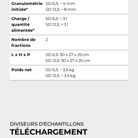
Granulométrie
SD 6,5: ~ 4 mm
initiale*
SD 12,5: ~ 8 mm
Charge /
SD 6,5: = 3 l
quantité
SD 12,5: = 3 l
alimentée*
Nombre de
2
fractions
L x H x P
SD 6,5: 30 x 27 x 25 cm
SD 12,5: 30 x 27 x 25 cm
Poids net
SD 6,5: ~ 3,5 kg
SD 12,5: ~ 3,5 kg
DIVISEURS D'ÉCHANTILLONS
TÉLÉCHARGEMENT