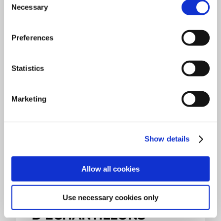
Necessary
Selection
Octagon 200CL
Preferences
Octagon 200
Minor 200
EFL 300
Statistics
Titan 450
Air Sizer 200
Marketing
Machines de tamisage
Show details
Allow all cookies
Use necessary cookies only
PRÉPARATION
D'ÉCHANTILLONS